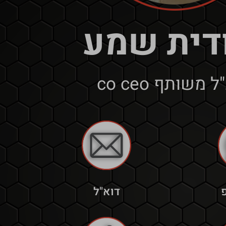
דית שמע
 משותף co ceo
דוא"ל