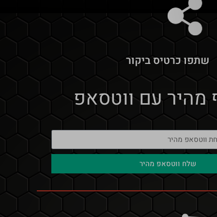
שתפו כרטיס ביקור
 מהיר עם ווטסאפ
שלח ווטסאפ מהיר