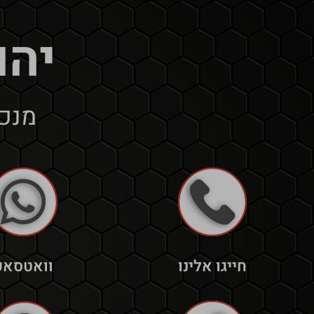
יהו
מנכ"ל
חייגו אלינו
וואטסאפ