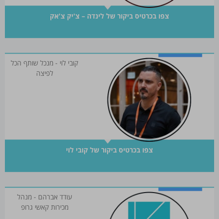
צפו בכרטיס ביקור של לינדה – צ'יק צ'אק
קובי לוי - מנכל שותף הכל
לפיצה
צפו בכרטיס ביקור של קובי לוי
עודד אברהם - מנהל
מכירות קאשי גרופ