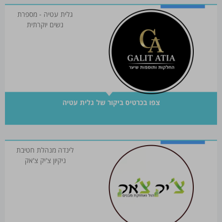
גלית עטיה - מספרת
נשים יוקרתית
צפו בכרטיס ביקור של גלית עטיה
לינדה מנהלת חטיבת
ניקיון צ'יק צ'אק