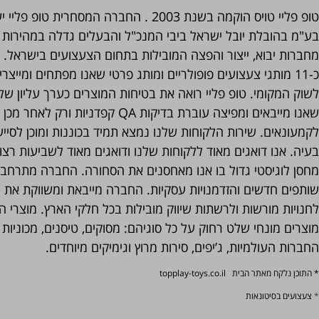
טופ פליי טויס הוקמה בשנת 2003 . החברה המסחרית טופ
בע"מ בהובלת יובל ישראל ביבי המנכ"ל והבעלים גדלה במהירות
מחברות יבוא, ייצור והפצה המובילות בתחום הצעצועים בישראל.
כ-11 מותגי צעצועים פופולריים ומותג פרטי שאנו מפתחים ומייצ
לשוק המקומי. טופ פליי רואה את בטיחות המוצרים כערך עליון ש
שאנו מייבאים ומפיצה עוברת בדיקות QA קפדניות ורק ל
לקמעונאים. שירות הלקוחות שלנו נמצא תמיד בכוננות ומוכן לסיי
בעיה. אנו דואגים מאוד ללקוחות שלנו ודואגים מאוד לשביעות רצו
מחסן לוגיסטי גדול בו אנו מאחסנים את הסחורה. החברה מתרחב
שותפים חדשים והזדמנויות עסקיות. החברה מייבאת ומשווקת את מג
לחנויות מורשות ולרשתות שיווק מובילות בכל חלקי הארץ. מוצרי 
מוצרים מונחי שלט רחוק על כל סוגיהם: מסוקים, טיסנים, מכוניות מ
החברות העולמיות, ג’יפים, סירות מרוץ וגימיקים מיוחדים.
* התוכן נלקח מאתר הבית topplay-toys.co.il
*
צעצועים בסיטונאות