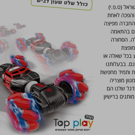
 פליי ישראל (ט.פ.י)
 והפכה לאחת
 החברה מפיצה
רים בהתאמה
לה. הסחורה
אחר מכן מופצת
ע בכל שאלה או
נם. בבעלותנו
ת ותמיד מחפשת
וון מוצריה
הדגל שלנו הם
ותגים ברישיון