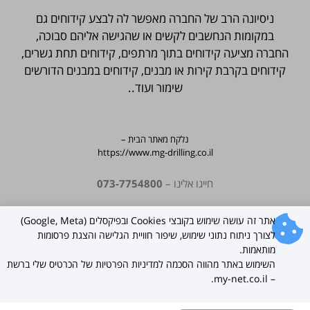
ניסיונה הרב של החברה מאפשר לה לבצע קידוחים גם
במקומות הנחשבים לקשים או שהגישה אליהם סבוכה,
החברה מציעה קידוחים בתוך מרתפים, קידוחים תחת גשרים,
קידוחים בקרבת קירות או מבנים, קידוחים במבנים הדורשים
שימור ועוד..
נלקח מאתר הבית –
https://www.mg-drilling.co.il
חייגו אלינו –
073-7754800
שתפו את מ. גניש קידוחים עם חברים
אתר זה עושה שימוש בקובצי Cookies ובפיקסלים (Google, Meta)
לצורך ניתוח נתוני שימוש, שיפור חוויית הגלישה והצגת פרסומות
מותאמות.
השימוש באתר מהווה הסכמה למדיניות הפרטיות של הכרטיס שלי ברשת
– my-net.co.il.
עברית