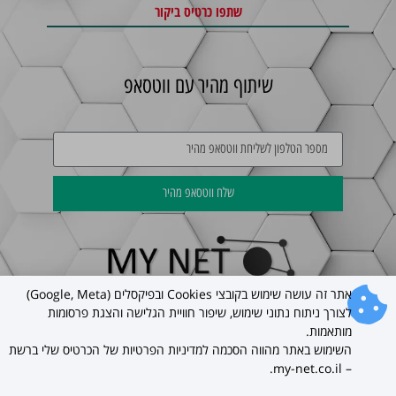
שתפו כרטיס ביקור
שיתוף מהיר עם ווטסאפ
שלח ווטסאפ מהיר
אתר זה עושה שימוש בקובצי Cookies ובפיקסלים (Google, Meta)
לצורך ניתוח נתוני שימוש, שיפור חוויית הגלישה והצגת פרסומות
כל הזכויות שמורות ל –
my-net.co.il
בניית כרטיסי ביקור דיגיטליים לעסקים
מותאמות.
2026 ©
השימוש באתר מהווה הסכמה למדיניות הפרטיות של הכרטיס שלי ברשת
– my-net.co.il.