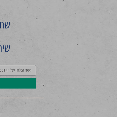
שתפ
שית