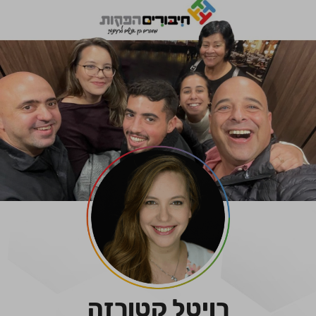
רויטל קטורזה