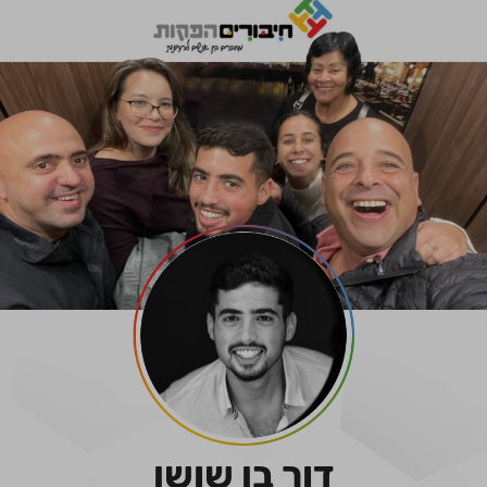
דור בן שושן