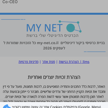
Co-CEO
בניית כרטיסי ביקור דיגיטליים
my-net.co.il
כל הזכויות שמורות ל
לעסקים 2026
llms
|
הצהרת נגישות
|
מפת אתר
|
מדיניות פרטיות
הצהרת זכויות יוצרים ואחריות
האתר, לרבות כלל התכנים והמדיה המופיעים בו, לרבות תמונות, פועל על פי דין
ומכבד את זכויות הקניין הרוחני של צדדים שלישיים. מובהר כי ייתכן ובטעות עלה
לאתר תוכן (לרבות תמונות) אשר עשוי להוות הפרה לכאורה של זכויות יוצרים.
מובהר ומוסכם כי למפעילי האתר לא תהיה כל אחריות ישירה או עקיפה לכל נזק
שייגרם עקב פרסום כאמור, וכי כל פנייה בדבר חשש להפרת זכויות תיבחן באופן
אתר זה עושה שימוש בקובצי Cookies ובפיקסלים (Google, Meta)