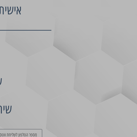
אישית
ש
שית