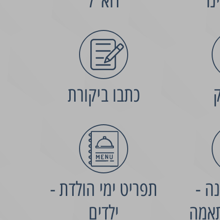
נו
דוא"ל
ק
כתבו ביקורת
ה -
תפריט ימי הולדת -
אמה
ילדים