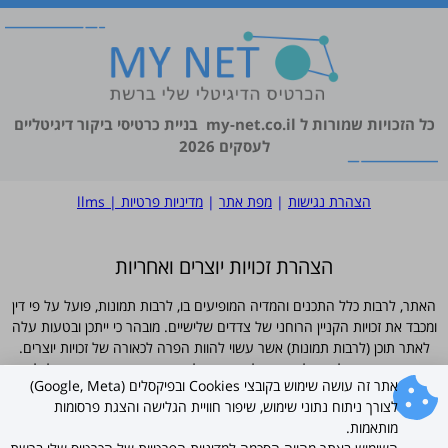
כל הזכויות שמורות ל
my-net.co.il
בניית כרטיסי ביקור דיגיטליים
לעסקים 2026
הצהרת נגישות
|
מפת אתר
|
מדיניות פרטיות
|
llms
הצהרת זכויות יוצרים ואחריות
האתר, לרבות כלל התכנים והמדיה המופיעים בו, לרבות תמונות, פועל על פי דין
ומכבד את זכויות הקניין הרוחני של צדדים שלישיים. מובהר כי ייתכן ובטעות עלה
לאתר תוכן (לרבות תמונות) אשר עשוי להוות הפרה לכאורה של זכויות יוצרים.
מובהר ומוסכם כי למפעילי האתר לא תהיה כל אחריות ישירה או עקיפה לכל נזק
אתר זה עושה שימוש בקובצי Cookies ובפיקסלים (Google, Meta)
שייגרם עקב פרסום כאמור, וכי כל פנייה בדבר חשש להפרת זכויות תיבחן באופן
לצורך ניתוח נתוני שימוש, שיפור חוויית הגלישה והצגת פרסומות
מיידי. ככל שנמצא כי תוכן כלשהו פוגע בזכויות צד ג', יוסר התוכן או תינתן
מותאמות.
התייחסות אחרת לפי העניין, וזאת מבלי שהדבר יהווה הודאה כלשהי באחריות