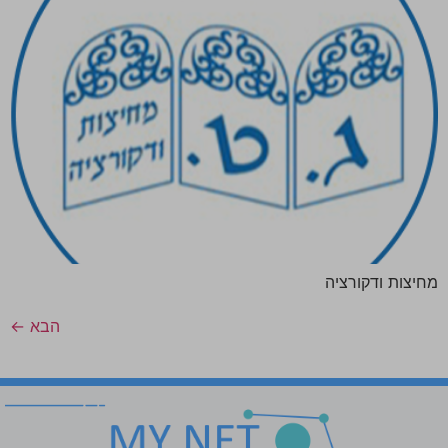
מחיצות ודקורציה
הבא
←