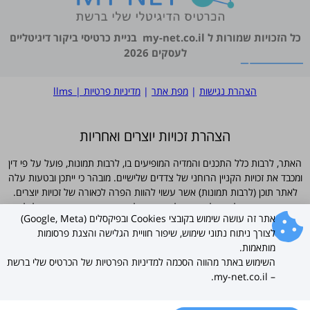
כל הזכויות שמורות ל
my-net.co.il
בניית כרטיסי ביקור דיגיטליים
לעסקים 2026
הצהרת נגישות
|
מפת אתר
|
מדיניות פרטיות
|
llms
הצהרת זכויות יוצרים ואחריות
האתר, לרבות כלל התכנים והמדיה המופיעים בו, לרבות תמונות, פועל על פי דין
ומכבד את זכויות הקניין הרוחני של צדדים שלישיים. מובהר כי ייתכן ובטעות עלה
לאתר תוכן (לרבות תמונות) אשר עשוי להוות הפרה לכאורה של זכויות יוצרים.
מובהר ומוסכם כי למפעילי האתר לא תהיה כל אחריות ישירה או עקיפה לכל נזק
אתר זה עושה שימוש בקובצי Cookies ובפיקסלים (Google, Meta)
שייגרם עקב פרסום כאמור, וכי כל פנייה בדבר חשש להפרת זכויות תיבחן באופן
לצורך ניתוח נתוני שימוש, שיפור חוויית הגלישה והצגת פרסומות
מיידי. ככל שנמצא כי תוכן כלשהו פוגע בזכויות צד ג', יוסר התוכן או תינתן
מותאמות.
התייחסות אחרת לפי העניין, וזאת מבלי שהדבר יהווה הודאה כלשהי באחריות
השימוש באתר מהווה הסכמה למדיניות הפרטיות של הכרטיס שלי ברשת
מצד מפעילי האתר.
– my-net.co.il.
עברית