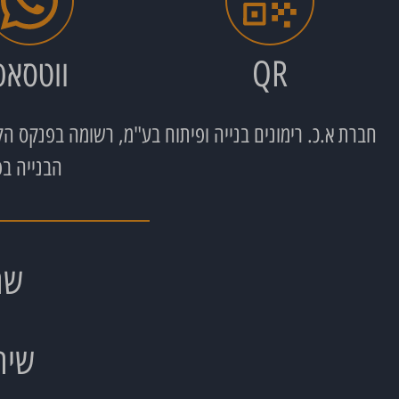
QR
ווטסאפ
הבנייה בפ
שת
שית