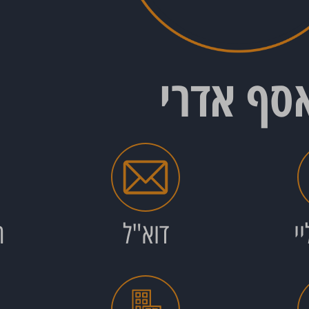
סף אדרי
יי
דוא"ל
ה