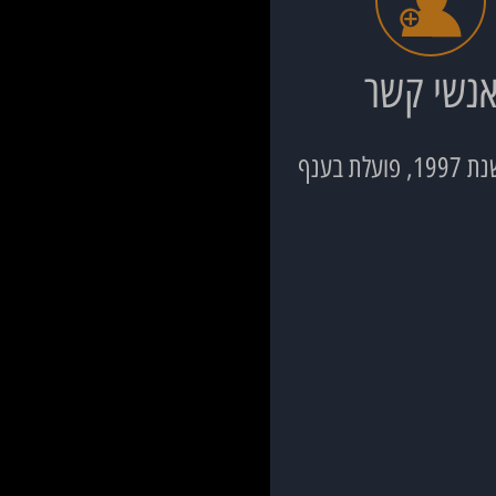
נשי קשר
חברת א.כ. רימונים בנייה ופיתוח בע"מ, רשומה בפנקס הקבלנים בסיווג 100 ג' 4 מספר קבלן 20933 ומאז הקמתה, בשנת 1997, פועלת בענף